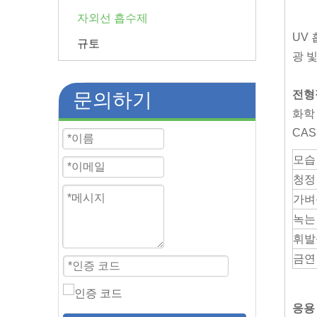
자외선 흡수제
UV
규토
광 
전형
문의하기
화학 이
CAS 
모습
청정
가벼
녹는
휘발
금연
응용