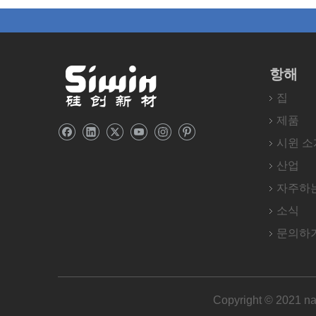
항해
집
제품
시윈 소
산업
자주하
소식
문의하
Copyright © 2021 nan