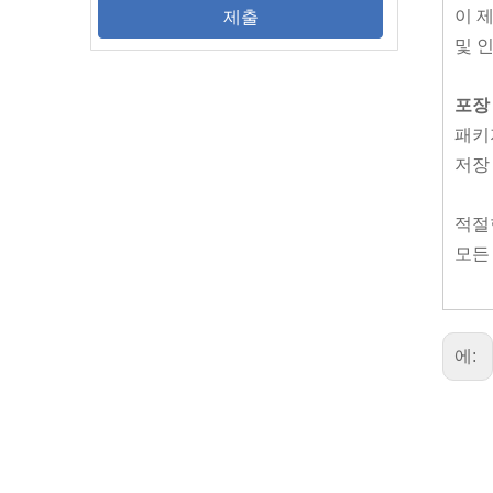
이 제
제출
및 
포장
패키지
저장
적절
모든
에: