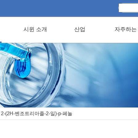
시윈 소개
산업
자주하는
2-(2H-벤조트리아졸-2-일)-p-페놀