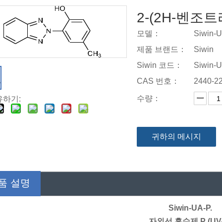
2-(2H-벤조트
모델：
Siwin-U
제품 브랜드：
Siwin
Siwin 코드：
Siwin-U
CAS 번호：
2440-22
수량：
유하기:
귀하의 메시지
품 설명
Siwin-UA-P.
자외선 흡수제 P (UV-