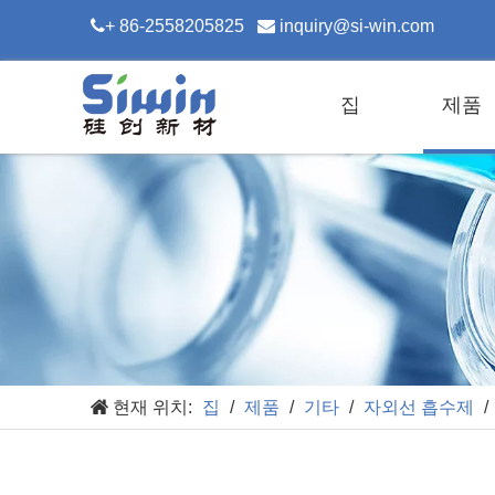

+ 86-2558205825

inquiry@si-win.com
집
제품
현재 위치:
집
/
제품
/
기타
/
자외선 흡수제
/