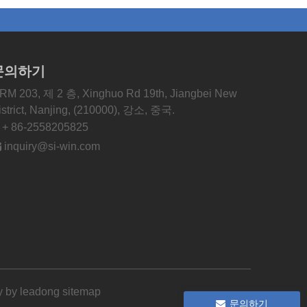
문의하기
RM 203, 제 2 층, Xinghuo Rd 19th, Jiangbei New
istrict, Nanjing, (210000), 강소, 중국.

+ 86-2558205825

inquiry@si-win.com
y by
leadong
sitemap
문의하기