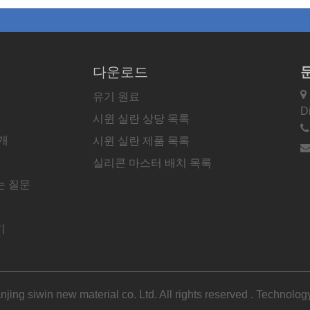
다운로드

유기 원료
D
시윈 실란 상당 목록
개
시윈 실란 제품 목록
실리콘 마스터 배치 목록
는 질문
기
jing siwin new material co. Ltd. All rights reserved . Technolog