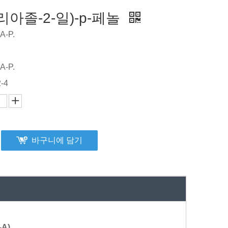
리아졸-2-일)-p-페놀
A-P.
A-P.
-4
바구니에 담기
A)